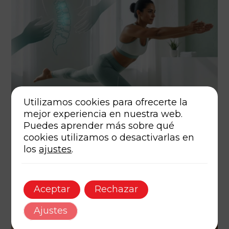
Utilizamos cookies para ofrecerte la
mejor experiencia en nuestra web.
Puedes aprender más sobre qué
junio 3, 2026
Autor
Tags
cookies utilizamos o desactivarlas en
los
ajustes
.
Construyendo Resiliencia Física: El Valor Agregado de
la Osteopatía en Programas de Entrenamiento
Personalizado
12 min de lectura
Aceptar
Rechazar
Ajustes