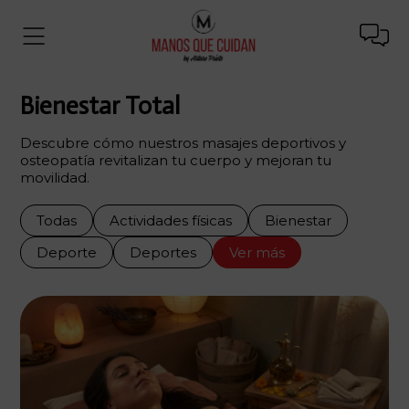
Bienestar Total
Descubre cómo nuestros masajes deportivos y
osteopatía revitalizan tu cuerpo y mejoran tu
movilidad.
Todas
Actividades físicas
Bienestar
Deporte
Deportes
Ver más