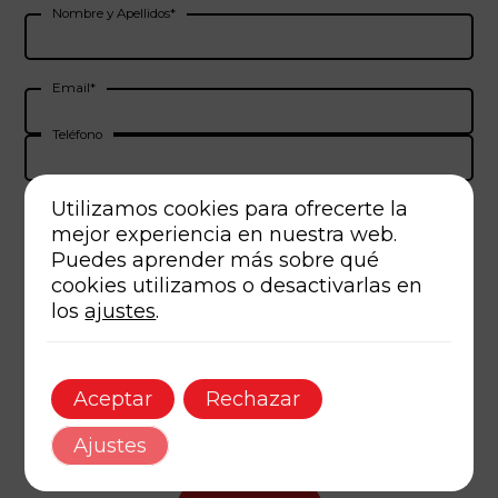
Nombre y Apellidos*
Email*
Teléfono
Utilizamos cookies para ofrecerte la
Asunto*
mejor experiencia en nuestra web.
Puedes aprender más sobre qué
cookies utilizamos o desactivarlas en
Mensaje*
los
ajustes
.
Aceptar
Rechazar
Ajustes
He leído y acepto los
términos legales
Acepto recibir comunicaciones y novedades