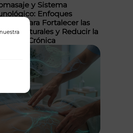
omasaje y Sistema
nológico: Enfoques
zados para Fortalecer las
nsas Naturales y Reducir la
 nuestra
amación Crónica