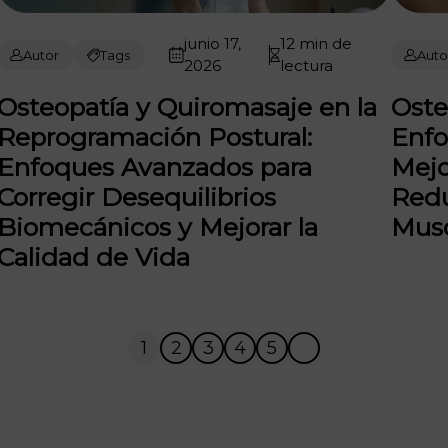
junio 17,
12 min de
Autor
Tags
Auto
2026
lectura
Osteopatía y Quiromasaje en la
Oste
Reprogramación Postural:
Enfo
Enfoques Avanzados para
Mejo
Corregir Desequilibrios
Redu
Biomecánicos y Mejorar la
Musc
Calidad de Vida
1
2
3
4
5