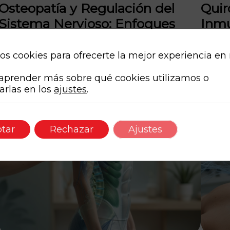
Osteopatía y Regulación del
Quir
Sistema Nervioso: Enfoques
Inmu
Especializados para el Alivio del
Avan
Estrés y el Bienestar Holístico
Defe
os cookies para ofrecerte la mejor experiencia en
Infl
aprender más sobre qué cookies utilizamos o
arlas en los
ajustes
.
tar
Rechazar
Ajustes