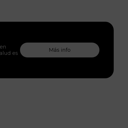
 en
Más info
salud es