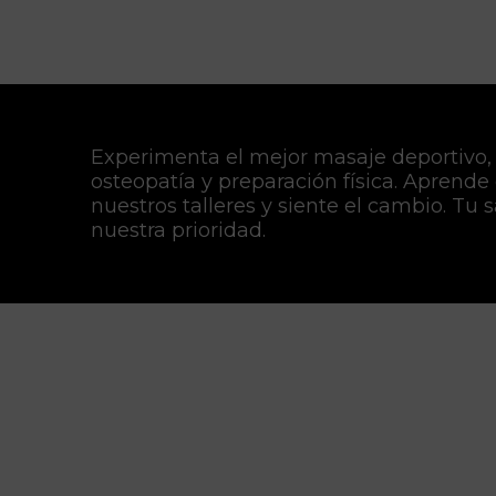
Experimenta el mejor masaje deportivo,
osteopatía y preparación física. Aprende
nuestros talleres y siente el cambio. Tu 
nuestra prioridad.