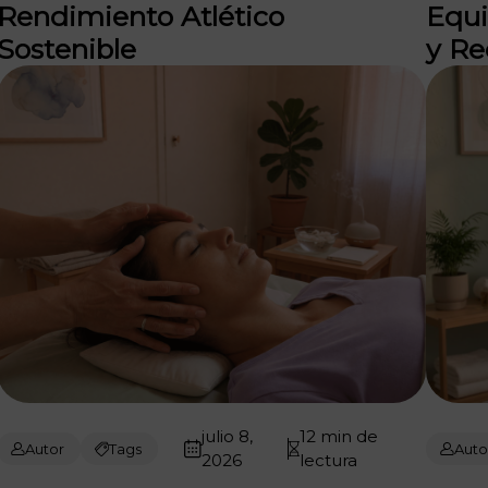
Rendimiento Atlético
Equi
Sostenible
y Re
julio 8,
12 min de
Autor
Tags
Auto
2026
lectura