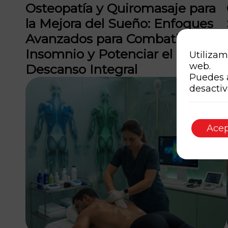
Osteopatía y Quiromasaje para
la Mejora del Sueño: Enfoques
Avanzados para Combatir el
Insomnio y Potenciar el
Utilizam
web.
Descanso Integral
Puedes 
desactiv
Acep