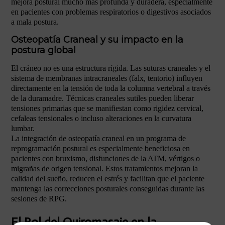
mejora postural mucho más profunda y duradera, especialmente
en pacientes con problemas respiratorios o digestivos asociados
a mala postura.
Osteopatía Craneal y su impacto en la
postura global
El cráneo no es una estructura rígida. Las suturas craneales y el
sistema de membranas intracraneales (falx, tentorio) influyen
directamente en la tensión de toda la columna vertebral a través
de la duramadre. Técnicas craneales sutiles pueden liberar
tensiones primarias que se manifiestan como rigidez cervical,
cefaleas tensionales o incluso alteraciones en la curvatura
lumbar.
La integración de osteopatía craneal en un programa de
reprogramación postural es especialmente beneficiosa en
pacientes con bruxismo, disfunciones de la ATM, vértigos o
migrañas de origen tensional. Estos tratamientos mejoran la
calidad del sueño, reducen el estrés y facilitan que el paciente
mantenga las correcciones posturales conseguidas durante las
sesiones de RPG.
El Rol del Quiromasaje en la