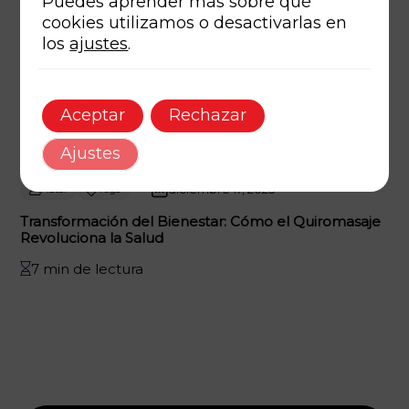
Puedes aprender más sobre qué
cookies utilizamos o desactivarlas en
los
ajustes
.
Aceptar
Rechazar
Ajustes
diciembre 17, 2025
Autor
Tags
Transformación del Bienestar: Cómo el Quiromasaje
Revoluciona la Salud
7 min de lectura