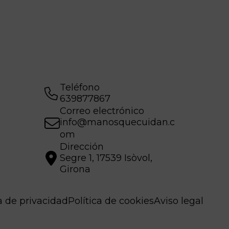
Teléfono
639877867
Correo electrónico
info@manosquecuidan.c
om
Dirección
Segre 1, 17539 Isòvol,
Girona
ca de privacidad
Política de cookies
Aviso legal