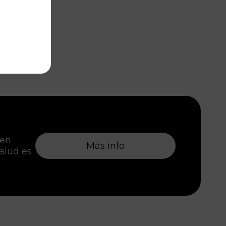
 en
Más info
salud es