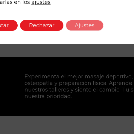
arlas en los
ajustes
.
tar
Rechazar
Ajustes
Experimenta el mejor masaje deportivo,
osteopatía y preparación física. Aprende
nuestros talleres y siente el cambio. Tu 
nuestra prioridad.