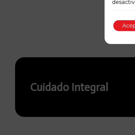
desactiv
Acep
Cuidado Integral