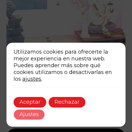
Utilizamos cookies para ofrecerte la
mejor experiencia en nuestra web.
octubre 17, 2025
Autor
Tags
Puedes aprender más sobre qué
cookies utilizamos o desactivarlas en
La Llama Interior: Un espacio para volver a ti.
los
ajustes
.
10m de lectura
Aceptar
Rechazar
Ajustes