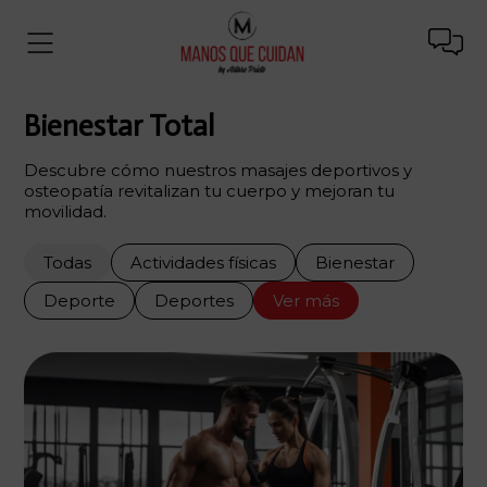
Bienestar Total
Descubre cómo nuestros masajes deportivos y
osteopatía revitalizan tu cuerpo y mejoran tu
movilidad.
Todas
Actividades físicas
Bienestar
Deporte
Deportes
Ver más