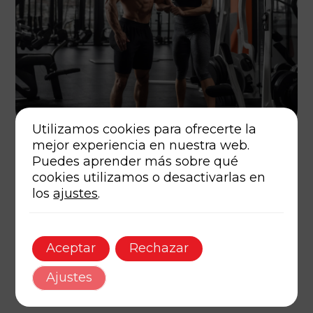
Utilizamos cookies para ofrecerte la
mejor experiencia en nuestra web.
noviembre 19, 2025
Autor
Tags
Puedes aprender más sobre qué
cookies utilizamos o desactivarlas en
El Impacto del Entrenamiento Personal en la
Prevención de Lesiones
los
ajustes
.
4 min de lectura
Aceptar
Rechazar
Ajustes