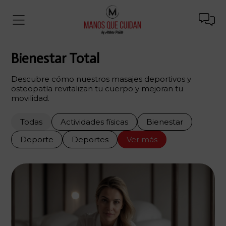
Bienestar Total
Descubre cómo nuestros masajes deportivos y
osteopatía revitalizan tu cuerpo y mejoran tu
movilidad.
Todas
Actividades físicas
Bienestar
Deporte
Deportes
Ver más