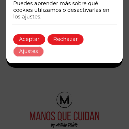
Puedes aprender más sobre qué
cookies utilizamos o desactivarlas en
los
ajustes
.
Cuidado Integral
Experimenta el mejor masaje deportivo,
osteopatía y preparación física. Aprende en
nuestros talleres y siente el cambio. Tu salud
Aceptar
Rechazar
es nuestra prioridad.
Ajustes
Más info