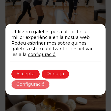
Utilitzem galetes per a oferir-te la
millor experiència en la nostra web.
novembre 25, 2024
Autor
Etiquetes
Podeu esbrinar més sobre quines
La importancia del masaje deportivo para la salud
galetes estem utilitzant o desactivar-
física
les a la
configuració
.
3 min de lectura
Accepta
Rebutja
Configuració