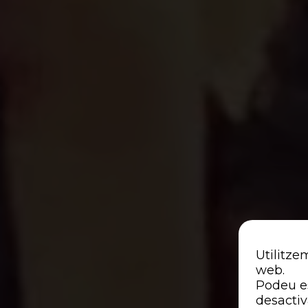
Utilitze
web.
Podeu es
desactiv