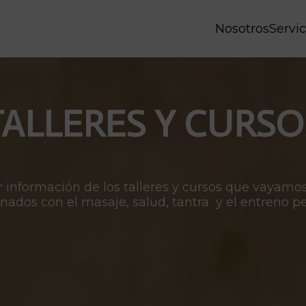
Nosotros
Servic
TALLERES Y CURSO
 información de los talleres y cursos que vayamo
onados con el
masaje
,
salud
,
tantra
y el
entreno pe