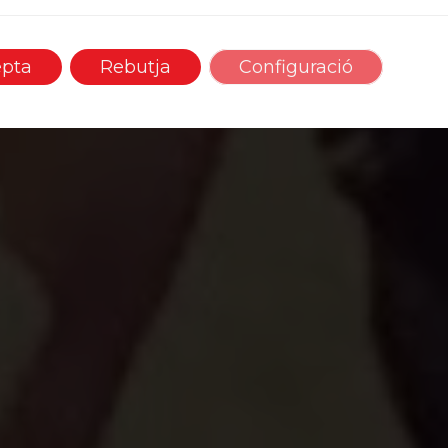
epta
Rebutja
Configuració