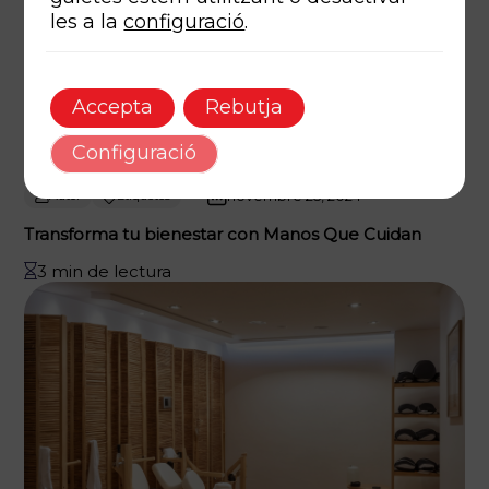
les a la
configuració
.
Accepta
Rebutja
Configuració
novembre 25, 2024
Autor
Etiquetes
Transforma tu bienestar con Manos Que Cuidan
3 min de lectura