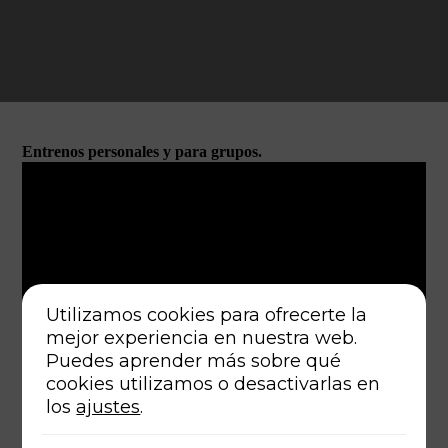
Entrenos personales y para grupos.
Utilizamos cookies para ofrecerte la
mejor experiencia en nuestra web.
Puedes aprender más sobre qué
cookies utilizamos o desactivarlas en
Me gusta entrenar al aire libre y Barcelona es una ciudad
los
ajustes
.
perfecta para ello. Te propongo un entreno de una hora de
duración aproximadamente, en el que trabajaremos nuestra