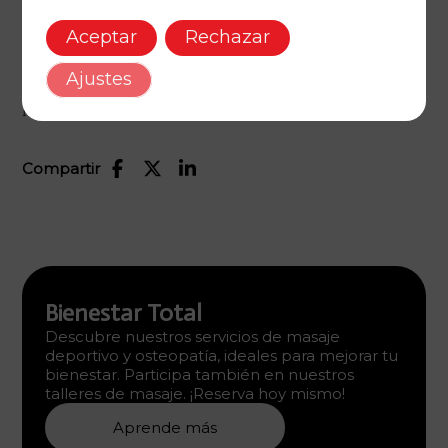
fuerza, potencia y resistencia de una manera eficiente y
divertida.
Aceptar
Rechazar
Entrenamos normalmente en la playa de la Barceloneta, en la
zona del Hotel W o en Montjuich, en función del tipo de
Ajustes
entreno que queramos realizar.
No dudes en contactar conmigo para más información.
Compartir
Bienestar Total
Descubre nuestros servicios de masaje
deportivo y osteopatía, ideales para mejorar tu
bienestar. Participa también en nuestros
talleres de masaje. ¡Reserva hoy mismo!
Aprende más